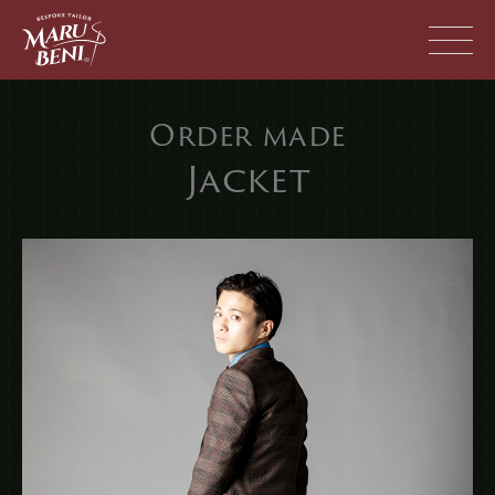
Skip
to
content
Order made
Jacket